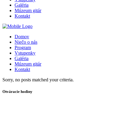
Galéria
Múzeum gitár
Kontakt
Domov
Niečo o nás
Program
Vstupenky
Galéria
Múzeum gitár
Kontakt
Sorry, no posts matched your criteria.
Otváracie hodiny
Pondelok
13:00 - 24:00
Utorok
13:00 - 24:00
Streda
13:00 - 24:00