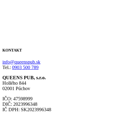
Štvrtok
13:00 - 24:00
Piatok
13:00 - 02:00
Sobota
15:00 - 02:00
Nedeľa
15:00 - 22:00
KONTAKT
info@queenspub.sk
Tel.:
0903 500 789
QUEENS PUB, s.r.o.
Hollého 844
02001 Púchov
IČO: 47598999
DIČ: 2023996348
IČ DPH: SK2023996348